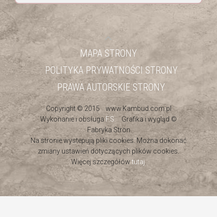
MAPA STRONY
POLITYKA PRYWATNOŚCI STRONY
PRAWA AUTORSKIE STRONY
Copyright © 2015 www.Kambud.com.pl
Wykonanie i obsługa
F.S.
Grafika i wygląd ©
Fabryka Stron
Na stronie wystepują pliki cookies. Można dokonać
zmiany ustawień dotyczących plików cookies.
Więcej szczegółów
tutaj
.