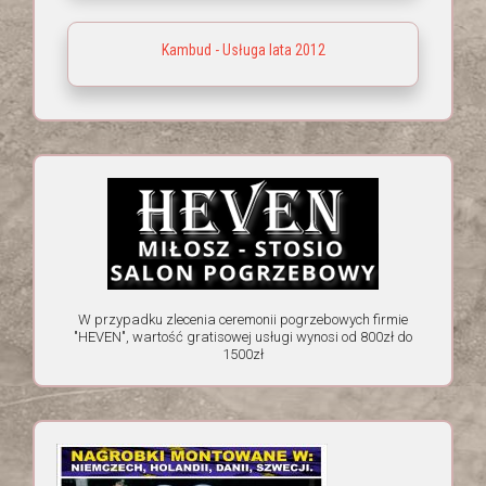
Kambud - Usługa lata 2012
W przypadku zlecenia ceremonii pogrzebowych firmie
"HEVEN", wartość gratisowej usługi wynosi od 800zł do
1500zł