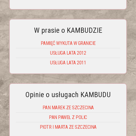
W prasie o KAMBUDZIE
PAMIĘĆ WYKUTA W GRANICIE
USŁUGA LATA 2012
USŁUGA LATA 2011
Opinie o usługach KAMBUDU
PAN MAREK ZE SZCZECINA
PAN PAWEŁ Z POLIC
PIOTR I MARTA ZE SZCZECINA