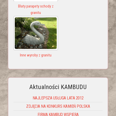
Blaty parapety schody z
granitu
Inne wyroby z granitu
Aktualności KAMBUDU
NAJLEPSZA USŁUGA LATA 2012
ZDJĘCIA NA KONKURS KAMIEŃ POLSKA
FIRMA KAMBUD WSPIERA