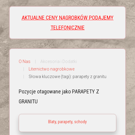
AKTUALNE CENY NAGROBKÓW PODAJEMY
TELEFONICZNIE
O Nas
Akcesoria i Dodatki
Liternictwo nagrobkowe
Słowa kluczowe (tagi): parapety z granitu
Pozycje otagowane jako PARAPETY Z
GRANITU
Blaty, parapety, schody